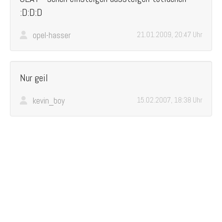
:D:D:D
opel-hasser
21.01.2009, 20:47 Uhr
Nur geil
kevin_boy
15.02.2007, 18:38 Uhr