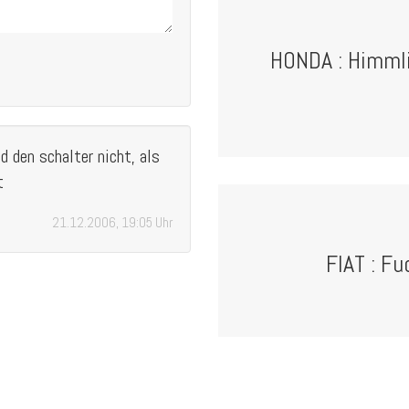
HONDA : Himml
d den schalter nicht, als
t
21.12.2006, 19:05 Uhr
FIAT : Fu