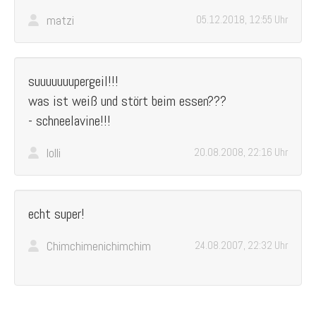
matzi
05.12.2018, 12:55 Uhr
suuuuuuupergeil!!!
was ist weiß und stört beim essen???
- schneelavine!!!
lolli
20.08.2008, 22:16 Uhr
echt super!
Chimchimenichimchim
24.08.2007, 22:32 Uhr