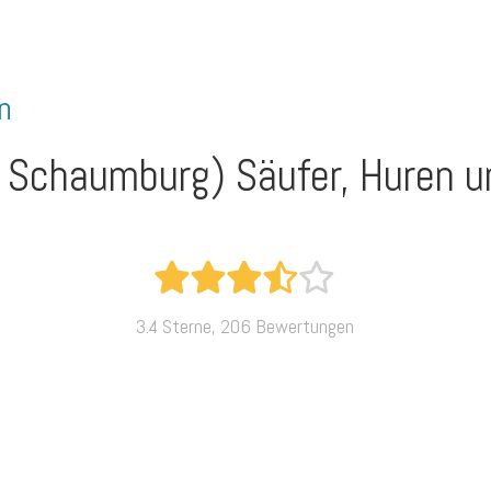
n
s Schaumburg)
Säufer, Huren 
3.4 Sterne, 206 Bewertungen