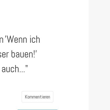
en
'Wenn ich
er bauen!'
auch..."
Kommentieren