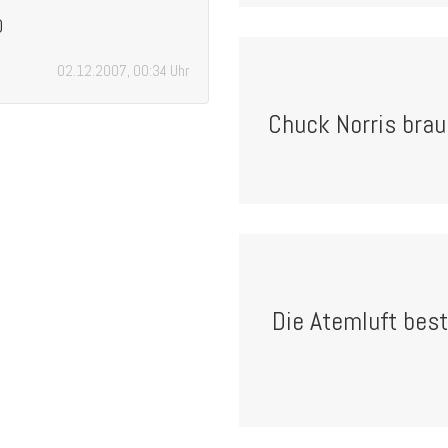
D
02.12.2007, 00:34 Uhr
Chuck Norris brauc
Die Atemluft bes