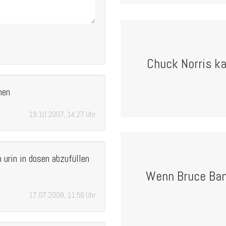
Chuck Norris k
nen
19.10.2007, 14:27 Uhr
 urin in dosen abzufüllen
Wenn Bruce Ban
17.07.2008, 11:58 Uhr