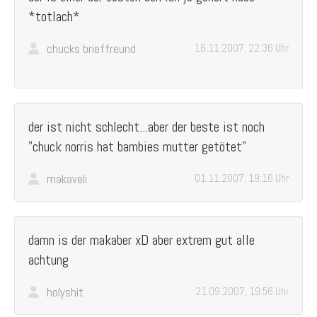
*totlach*
chucks brieffreund
16.11.2007, 22:36 Uhr
der ist nicht schlecht...aber der beste ist noch
"chuck norris hat bambies mutter getötet"
makaveli
01.11.2007, 19:16 Uhr
damn is der makaber xD aber extrem gut alle
achtung
holyshit
21.09.2007, 19:56 Uhr