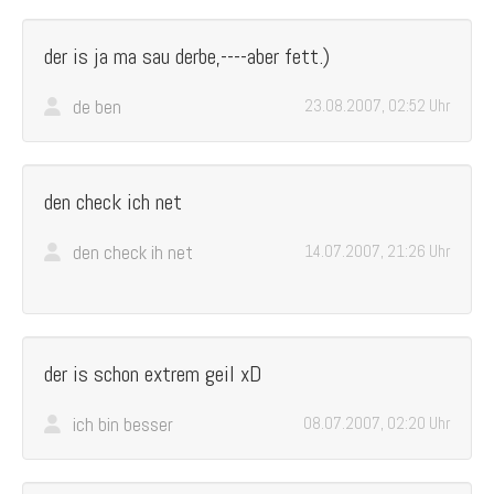
der is ja ma sau derbe,----aber fett.)
de ben
23.08.2007, 02:52 Uhr
den check ich net
den check ih net
14.07.2007, 21:26 Uhr
der is schon extrem geil xD
ich bin besser
08.07.2007, 02:20 Uhr