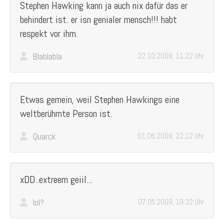
Stephen Hawking kann ja auch nix dafür das er
behindert ist. er isn genialer mensch!!! habt
respekt vor ihm.
Blablabla
22.10.2009, 11:22 Uhr
Etwas gemein, weil Stephen Hawkings eine
weltberühmte Person ist.
Quarck
01.06.2009, 22:12 Uhr
xDD..extreem geiil...
lol?
07.05.2009, 19:32 Uhr