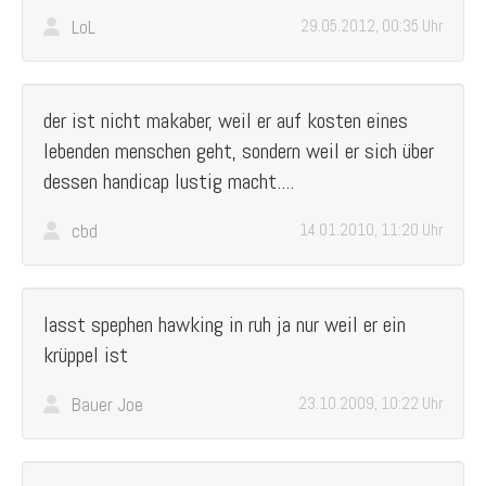
LoL
29.05.2012, 00:35 Uhr
der ist nicht makaber, weil er auf kosten eines
lebenden menschen geht, sondern weil er sich über
dessen handicap lustig macht....
cbd
14.01.2010, 11:20 Uhr
lasst spephen hawking in ruh ja nur weil er ein
krüppel ist
Bauer Joe
23.10.2009, 10:22 Uhr