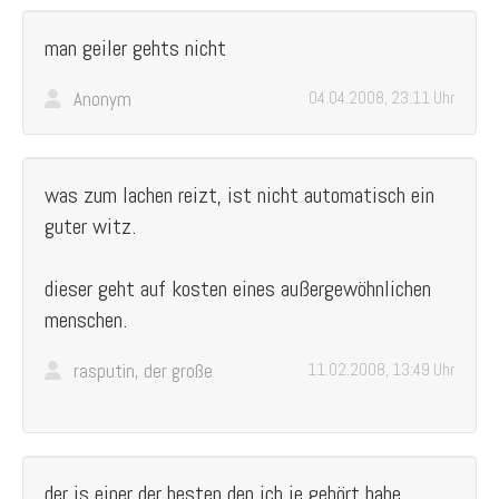
man geiler gehts nicht
Anonym
04.04.2008, 23:11 Uhr
was zum lachen reizt, ist nicht automatisch ein
guter witz.
dieser geht auf kosten eines außergewöhnlichen
menschen.
rasputin, der große
11.02.2008, 13:49 Uhr
der is einer der besten den ich je gehört habe