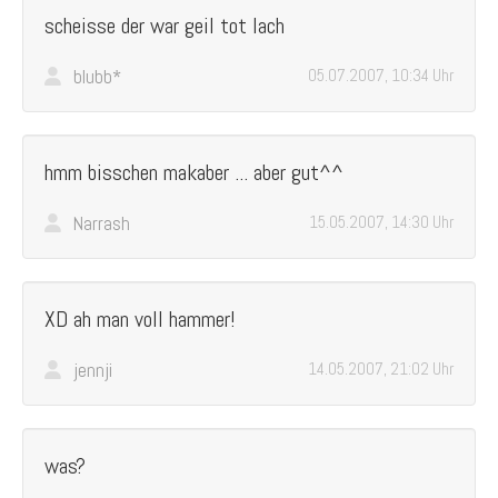
scheisse der war geil tot lach
blubb*
05.07.2007, 10:34 Uhr
hmm bisschen makaber ... aber gut^^
Narrash
15.05.2007, 14:30 Uhr
XD ah man voll hammer!
jennji
14.05.2007, 21:02 Uhr
was?