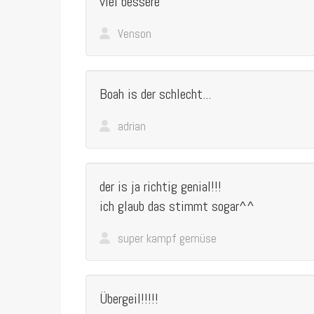
viel bessere
Venson
Boah is der schlecht...
adrian
der is ja richtig genial!!!
ich glaub das stimmt sogar^^
super kampf gemüse
Übergeil!!!!!