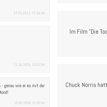
17.01.2011, 17:14 Uhr
Im Film "Die To
^
11.10.2009, 15:02 Uhr
Chuck Norris hatt
 - genau wie er es mit der
Mond!
15.09.2009, 15:35 Uhr