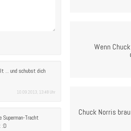
Wenn Chuck N
t ... und schubst dich
10.09.2013, 13:48 Uhr
Chuck Norris brauc
e Superman-Tracht
 :D