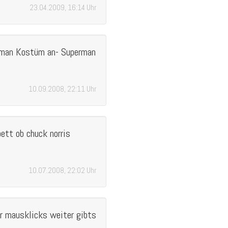
23.04.2009, 16:14 Uhr
erman Kostüm an- Superman
10.09.2008, 22:11 Uhr
ett ob chuck norris
10.07.2008, 22:02 Uhr
aar mausklicks weiter gibts