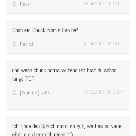
Peter
28.04.2007, 16:17 Uhr
Oooh ein Chuck Norris Fan he?
Patrick
05.04.2007, 23:36 Uhr
und wenn chuck norris wütend ist bist du schon
lange TOT
[WaR-KM] aLEX
21.03.2007, 20:31 Uhr
Ich finde den Spruch nicht so gut, weil es so viele
gibt, die über mich reden =)