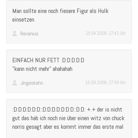
Man sollte eine noch fiesere Figur als Hulk
einsetzen.
Revanius
15.04.2008, 17:41 Uhr
EINFACH NUR FETT :D:D:D:D:D
"kann nicht mehr" ahahahah
Jingeskahn
16.09.2008, 17:59 Uhr
:D:D:D:D:D:D::D:D:D:D:D:D:D::D:D: +.+ der is nicht
gut das hab ich noch nie über einen witz von chuck
norris gesagt aber es kommt immer das erste mal