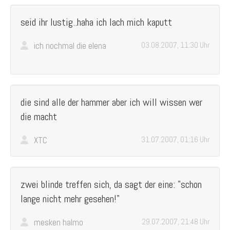
seid ihr lustig..haha ich lach mich kaputt
ich nochmal die elena
03.08.2007, 11:30 Uhr
die sind alle der hammer aber ich will wissen wer
die macht
XTC
31.07.2007, 01:16 Uhr
zwei blinde treffen sich, da sagt der eine: "schon
lange nicht mehr gesehen!"
mesken halmo
29.07.2007, 21:48 Uhr