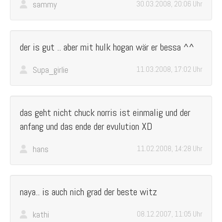
sammy
30.03.2008, 20:06 Uhr
der is gut .. aber mit hulk hogan wär er bessa ^^
Supa_girlie
11.03.2008, 17:02 Uhr
das geht nicht chuck norris ist einmalig und der
anfang und das ende der evulution XD
hans
11.02.2008, 14:28 Uhr
naya.. is auch nich grad der beste witz
kathi
08.12.2007, 11:05 Uhr