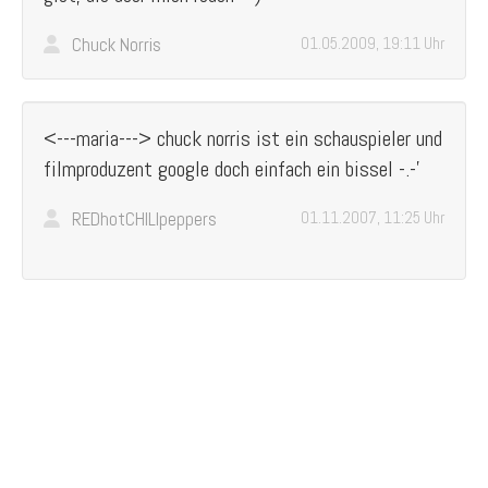
Chuck Norris
01.05.2009, 19:11 Uhr
<---maria---> chuck norris ist ein schauspieler und
filmproduzent google doch einfach ein bissel -.-'
REDhotCHILIpeppers
01.11.2007, 11:25 Uhr