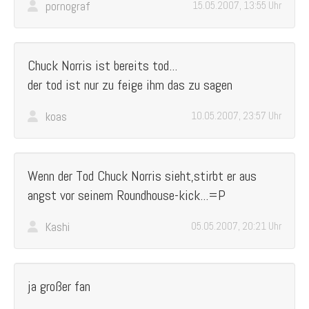
pornograf
15.05.2007, 13:55 Uhr
Chuck Norris ist bereits tod...
der tod ist nur zu feige ihm das zu sagen
koas
10.05.2007, 23:57 Uhr
Wenn der Tod Chuck Norris sieht,stirbt er aus
angst vor seinem Roundhouse-kick...=P
Kashi
05.05.2007, 20:21 Uhr
ja großer fan