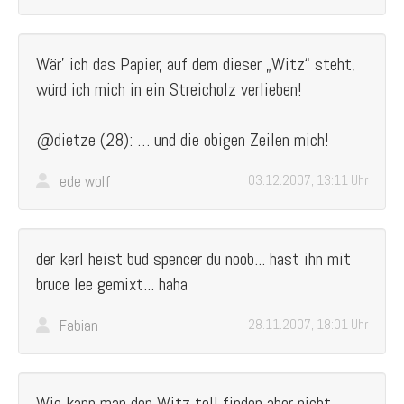
Wär’ ich das Papier, auf dem dieser „Witz“ steht,
würd ich mich in ein Streicholz verlieben!
@dietze (28): … und die obigen Zeilen mich!
ede wolf
03.12.2007, 13:11 Uhr
der kerl heist bud spencer du noob... hast ihn mit
bruce lee gemixt... haha
Fabian
28.11.2007, 18:01 Uhr
Wie kann man den Witz toll finden aber nicht