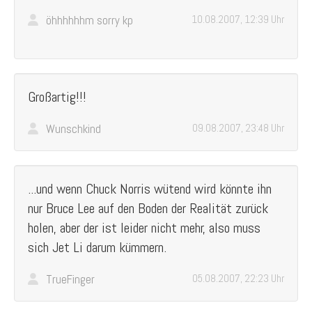
öhhhhhhm sorry kp
10.08.2007, 12:39 Uhr
Großartig!!!
Wunschkind
09.08.2007, 23:48 Uhr
...und wenn Chuck Norris wütend wird könnte ihn
nur Bruce Lee auf den Boden der Realität zurück
holen, aber der ist leider nicht mehr, also muss
sich Jet Li darum kümmern.
TrueFinger
05.08.2007, 22:23 Uhr