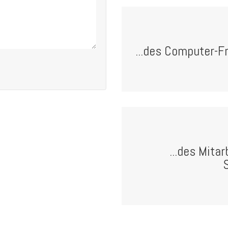
...des Computer-Fr
...des Mita
S