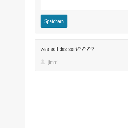
Speichern
was soll das sein???????
jimmi