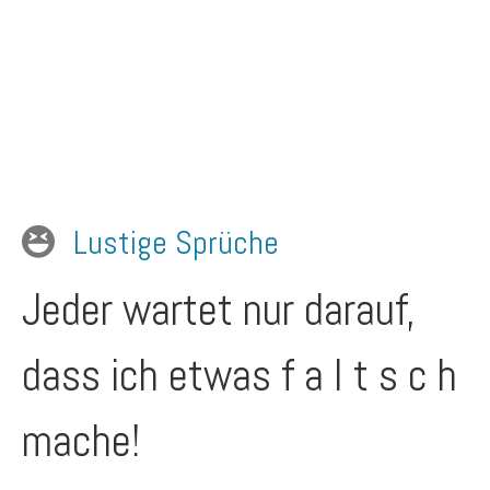
Lustige Sprüche
Jeder wartet nur darauf,
dass ich etwas f a l t s c h
mache!