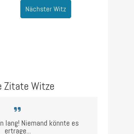
Nächster Witz
e Zitate Witze
en lang! Niemand könnte es
ertrage...