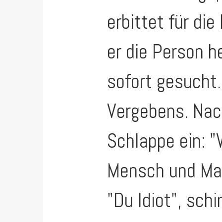
erbittet für di
er die Person h
sofort gesucht.
Vergebens. Nach
Schlappe ein: "
Mensch und Mate
"Du Idiot", schi