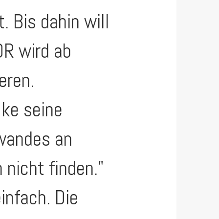
. Bis dahin will
DR wird ab
eren.
lke seine
fwandes an
 nicht finden."
einfach. Die