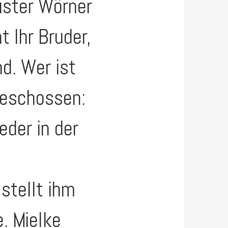
nister Wörner
t Ihr Bruder,
nd. Wer ist
geschossen:
eder in der
stellt ihm
e. Mielke