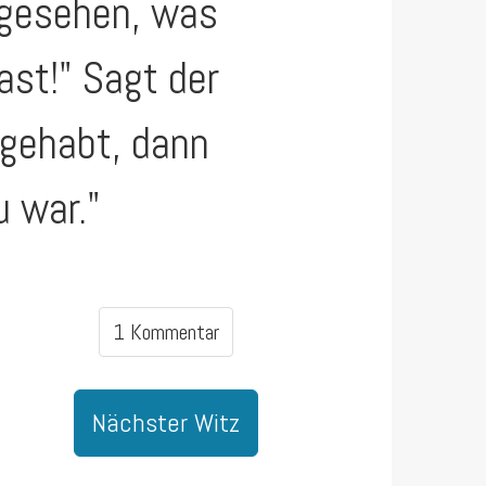
 gesehen, was
ast!" Sagt der
 gehabt, dann
u war."
1 Kommentar
Nächster Witz