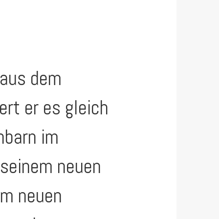
s aus dem
ert er es gleich
hbarn im
t seinem neuen
nem neuen