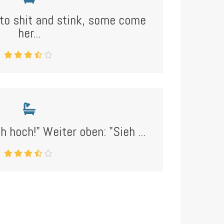
o shit and stink, some come
her...
h hoch!" Weiter oben: "Sieh ...