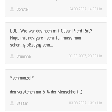
Borstel
24.09.2007, 14:30 Uhr
LOL...Wie war das noch mit Cäsar Pferd Rat?
Naja, mit navigare=schiffen muss man
schon...großzügig sein...
Bruninha
01.09.2007, 20:03 Uhr
*schmunzel*
den verstehen nur 5 % der Menschheit :(
Stefan
03.08.2007, 13:14 Uhr