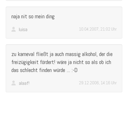
naja nit so mein ding
luisa
10.04.2007, 21:02 Uhr
zu karneval fließt ja auch massig alkohol, der die
freizügigkeit fördert! wäre ja nicht so als ob ich
das schlecht finden würde ... :-D
alaaf!
29.12.2006, 14:16 Uhr