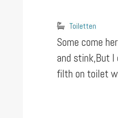
Toiletten
Some come here
and stink,But I
filth on toilet w