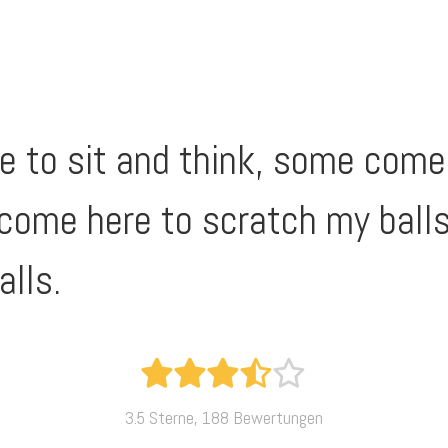
 to sit and think, some come 
 come here to scratch my ball
alls.
3.5 Sterne, 188 Bewertungen