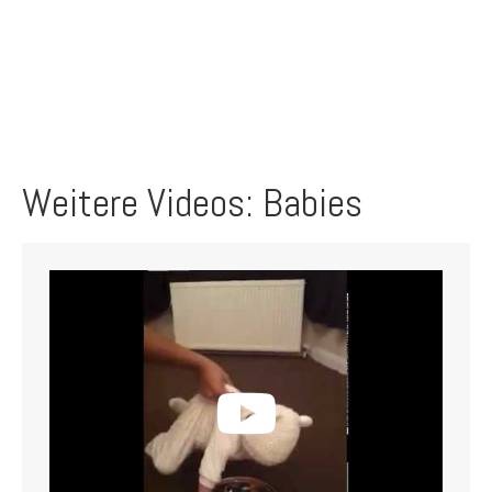
Weitere Videos: Babies