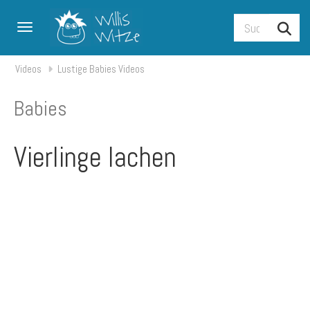
Toggle navigation
Videos
Lustige Babies Videos
Babies
Vierlinge lachen