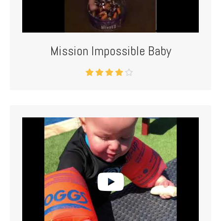
Mission Impossible Baby