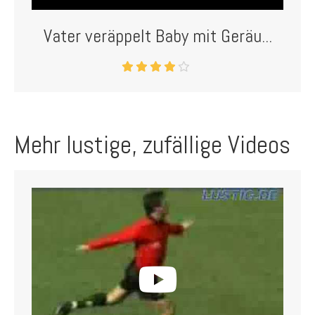
Vater veräppelt Baby mit Geräu...
Mehr lustige, zufällige Videos