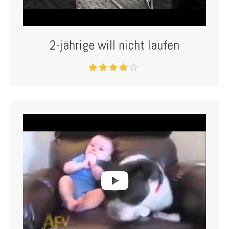
2-jährige will nicht laufen