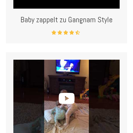
Baby zappelt zu Gangnam Style