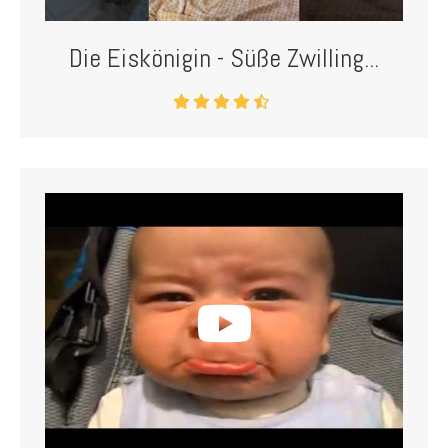
Die Eiskönigin - Süße Zwilling...