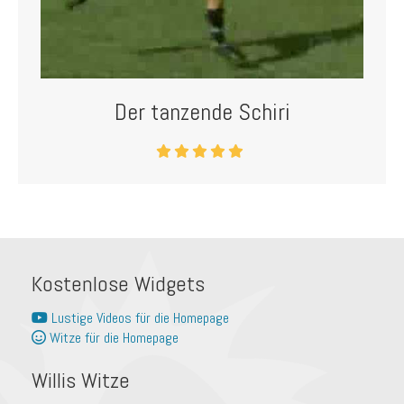
Der tanzende Schiri
Kostenlose Widgets
Lustige Videos für die Homepage
Witze für die Homepage
Willis Witze