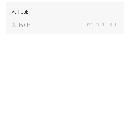
Voll süß
katrin
15.02.2019, 19:58 Uhr