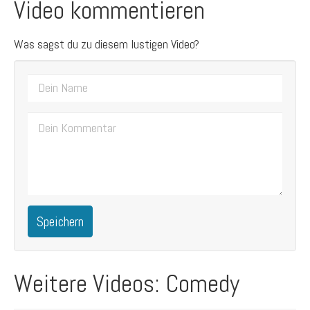
Video kommentieren
Was sagst du zu diesem lustigen Video?
Speichern
Weitere Videos: Comedy