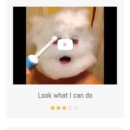
Look what I can do