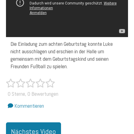
Die Einladung zum achten Geburtstag konnte Luke
nicht ausschlagen und erschien in der Halle um
gemeinsam mit dem Geburtstagskind und seinen
Freunden Fußball zu spielen.
0 Sterne, 0 Bewertungen
Kommentieren
Nächstes Video