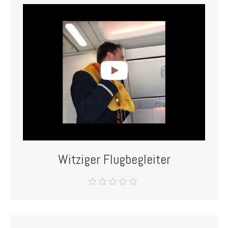
Witziger Flugbegleiter