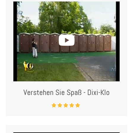
Verstehen Sie Spaß - Dixi-Klo