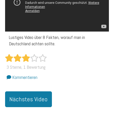
Lustiges Video über 8 Fakten, worauf man in
Deutschland achten sollte.
3 Sterne, 1 Bewertung
Kommentieren
Nächstes Video