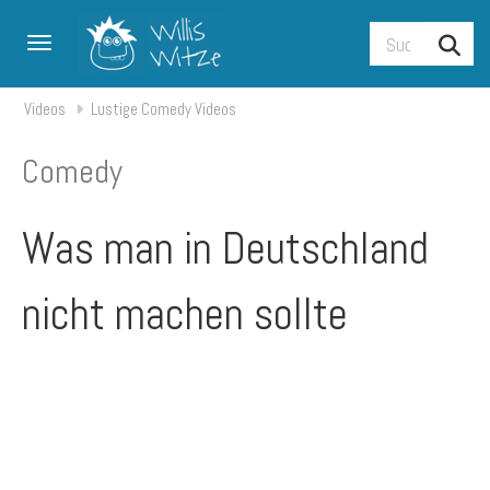
Toggle navigation
Videos
Lustige Comedy Videos
Comedy
Was man in Deutschland
nicht machen sollte