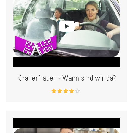
Knallerfrauen - Wann sind wir da?