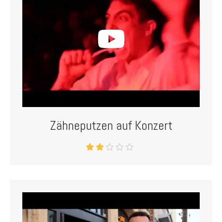
Zähneputzen auf Konzert