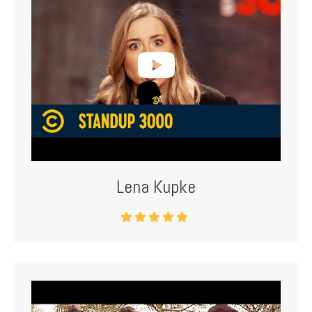
Lena Kupke