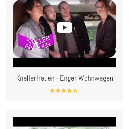
Knallerfrauen - Enger Wohnwagen