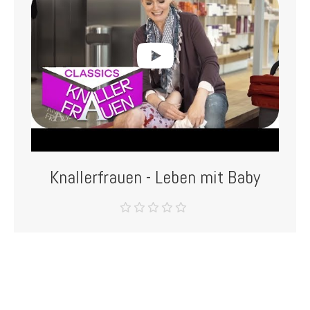
Knallerfrauen - Leben mit Baby