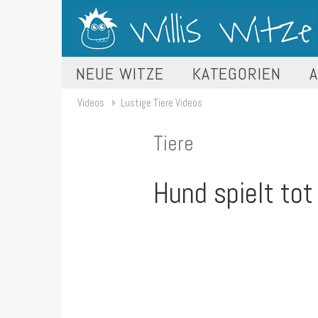
NEUE WITZE
KATEGORIEN
A
Videos
Lustige Tiere Videos
Tiere
Hund spielt tot