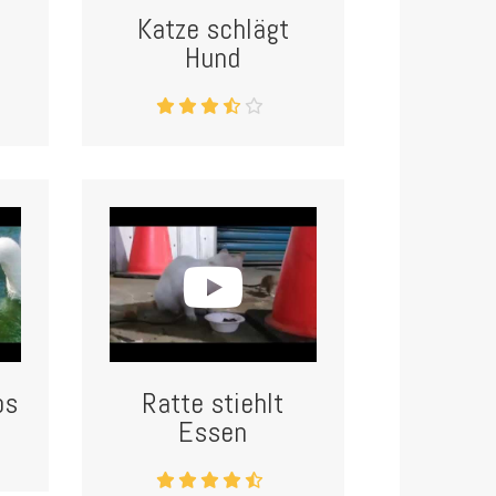
Katze schlägt
Hund
os
Ratte stiehlt
Essen