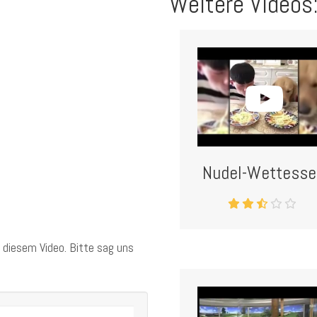
Weitere Videos:
Nudel-Wettesse
diesem Video. Bitte sag uns