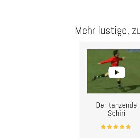
Mehr lustige, z
Der tanzende
Schiri