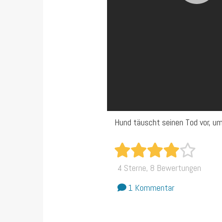
Hund täuscht seinen Tod vor, u
4 Sterne, 8 Bewertungen
1 Kommentar