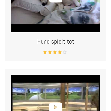
Hund spielt tot