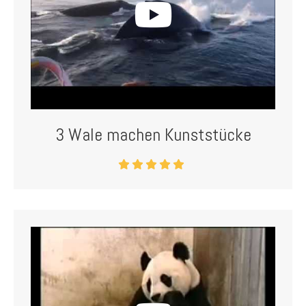
3 Wale machen Kunststücke