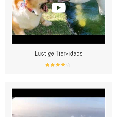
Lustige Tiervideos