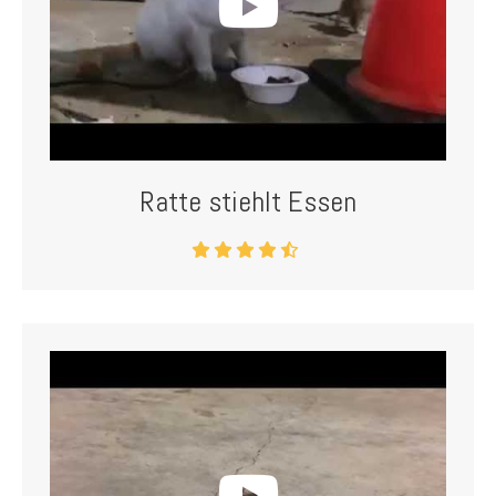
Ratte stiehlt Essen