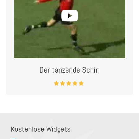
Der tanzende Schiri
Kostenlose Widgets