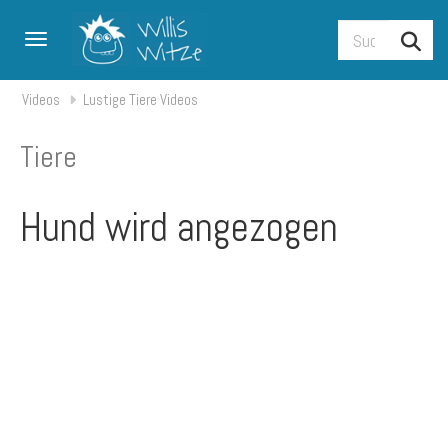
Toggle navigation
Videos
Lustige Tiere Videos
Tiere
Hund wird angezogen