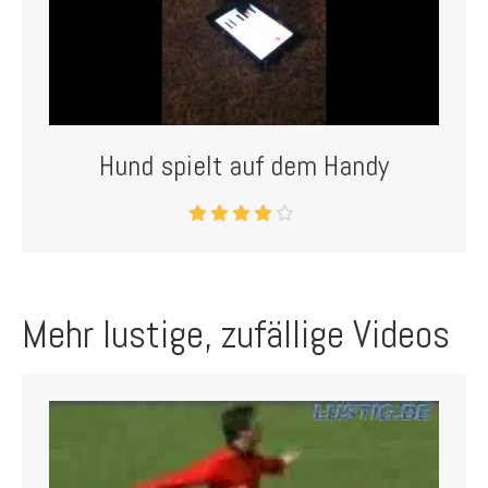
Hund spielt auf dem Handy
Mehr lustige, zufällige Videos