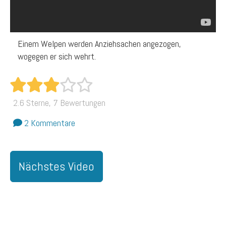
Einem Welpen werden Anziehsachen angezogen,
wogegen er sich wehrt.
2.6 Sterne, 7 Bewertungen
2 Kommentare
Nächstes Video