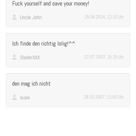
Fuck yourself and save your money!
Uncle John
25.04.2014, 12:15 Uhr
Ich finde den richtig lolig!^^
SladerXXX
22.07.2007, 15:25 Uhr
den mag ich nicht
suse
28.03.2007, 13:00 Uhr