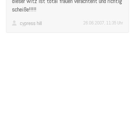
dieser witz ist total frauen verachtent und richtig
scheiße!!!!!
cypress hill
26.06.2007, 11:35 Uhr