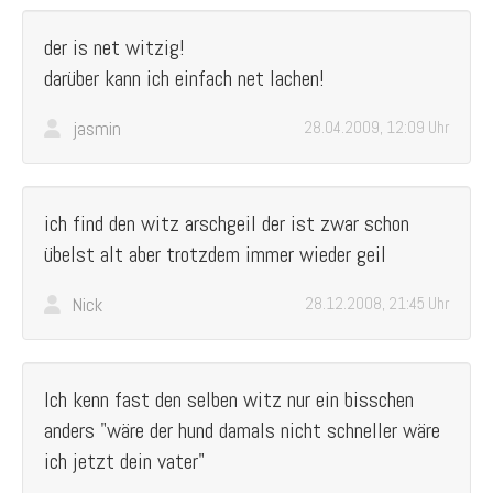
der is net witzig!
darüber kann ich einfach net lachen!
jasmin
28.04.2009, 12:09 Uhr
ich find den witz arschgeil der ist zwar schon
übelst alt aber trotzdem immer wieder geil
Nick
28.12.2008, 21:45 Uhr
Ich kenn fast den selben witz nur ein bisschen
anders "wäre der hund damals nicht schneller wäre
ich jetzt dein vater"