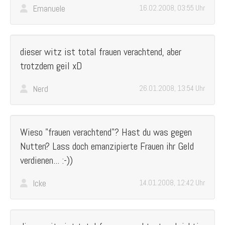
Emanuele
16.02.2008, 03:55 Uhr
dieser witz ist total frauen verachtend, aber
trotzdem geil xD
Nerd
26.01.2008, 13:54 Uhr
Wieso "frauen verachtend"? Hast du was gegen
Nutten? Lass doch emanzipierte Frauen ihr Geld
verdienen... :-))
Icke
14.01.2008, 12:42 Uhr