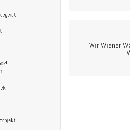
idegerät
t
Wir Wiener W
W
eck!
kt
ack
tobjekt