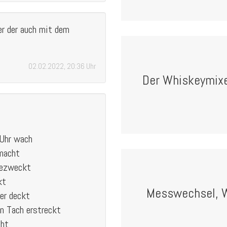
der der auch mit dem
02.02.2022, 20:36 Uhr
Der Whiskeymixe
 Uhr wach
 macht
bezweckt
kt
Messwechsel, 
er deckt
en Tach erstreckt
eht