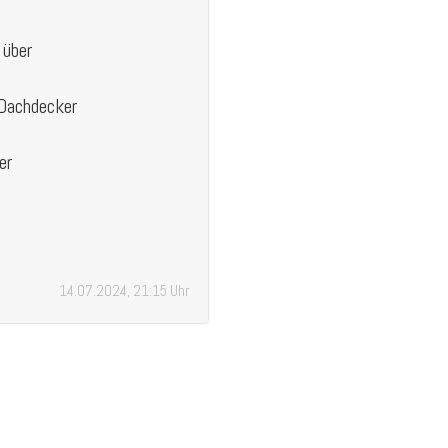
 über
 Dachdecker
er
14.07.2024, 21:15 Uhr