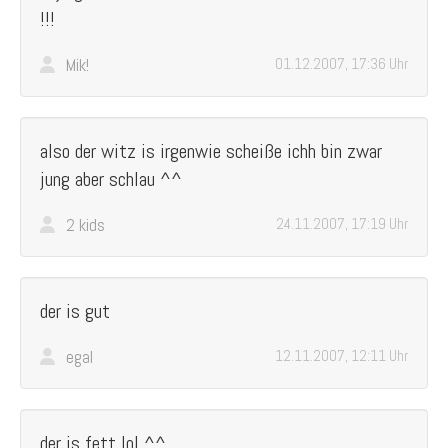
!!!
Mik!
01.12.2007, 17:36 Uhr
also der witz is irgenwie scheiße ichh bin zwar
jung aber schlau ^^
2 kids
24.11.2007, 17:19 Uhr
der is gut
egal
12.11.2007, 12:11 Uhr
der is fett lol ^^