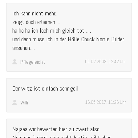
ich kann nicht mehr..
zeigt doch erbamen....
ha ha ha ich lach mich gleich tot ....
und dann muss ich in der Hölle Chuck Norris Bilder
ansehen....
Pflegeleicht
01.02.2008, 12:42 Uhr
Der witz ist einfach sehr geil
Willi
16.05.2017, 11:26 Uhr
Najaaa.wir bewerten hier zu zweit also
Nummer 1 sagt: naja recht lustig...gibt aber