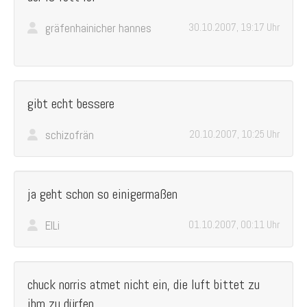
gräfenhainicher hannes
30.10.2007, 19:17 Uhr
gibt echt bessere
schizofrän
20.10.2007, 10:25 Uhr
ja geht schon so einigermaßen
ElLi
01.10.2007, 00:11 Uhr
chuck norris atmet nicht ein, die luft bittet zu
ihm zu dürfen