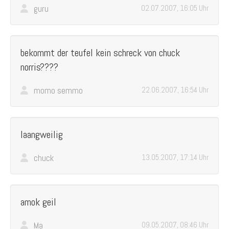
guru
02.07.2007, 16:05 Uhr
bekommt der teufel kein schreck von chuck
norris????
momo semmo
22.06.2007, 16:54 Uhr
laangweilig
chuck
13.05.2007, 17:14 Uhr
amok geil
Ma
09.05.2007, 08:46 Uhr