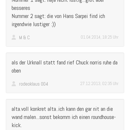
besseres
Nummer 2 sagt: die von Hans Sarpei find ich
irgendwie lustiger :))
M & C
01.04.2014, 18:25 Uhr
als der Urknall statt fand rief Chuck norris ruhe da
oben
rodeoklaus 004
27.12.2013, 02:35 Uhr
alta.voll konkret alta..ich kann den gar nit an die
wand malen...sonst bekomm ich einen roundhouse-
kick.