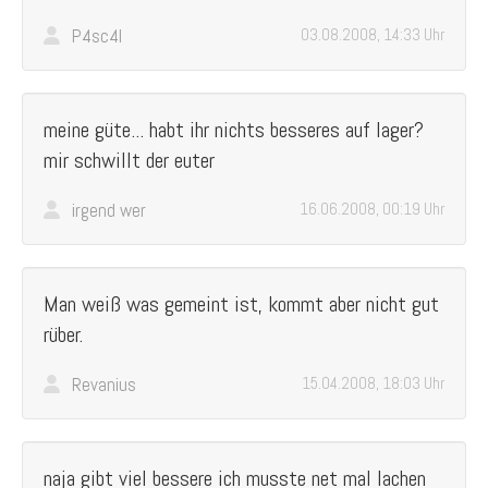
P4sc4l
03.08.2008, 14:33 Uhr
meine güte... habt ihr nichts besseres auf lager?
mir schwillt der euter
irgend wer
16.06.2008, 00:19 Uhr
Man weiß was gemeint ist, kommt aber nicht gut
rüber.
Revanius
15.04.2008, 18:03 Uhr
naja gibt viel bessere ich musste net mal lachen