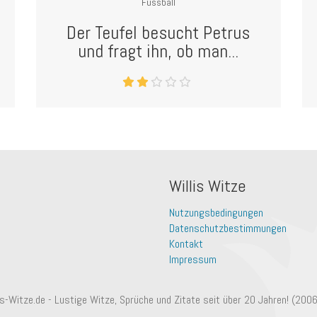
Fussball
Der Teufel besucht Petrus
und fragt ihn, ob man...
Willis Witze
Nutzungsbedingungen
Datenschutzbestimmungen
Kontakt
Impressum
is-Witze.de - Lustige Witze, Sprüche und Zitate seit über 20 Jahren! (200