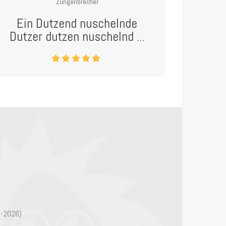
Zungenbrecher
Ein Dutzend nuschelnde
Dutzer dutzen nuschelnd ...
6-2026)