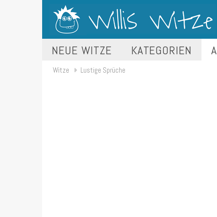
NEUE WITZE
KATEGORIEN
A
Witze
Lustige Sprüche