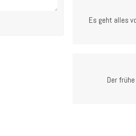
Es geht alles v
Der frühe