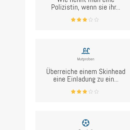
Polizistin, wenn sie ihr...
Mutproben
Überreiche einem Skinhead
eine Einladung zu ein...