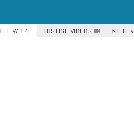
LLE WITZE
LUSTIGE
VIDEOS
NEUE 