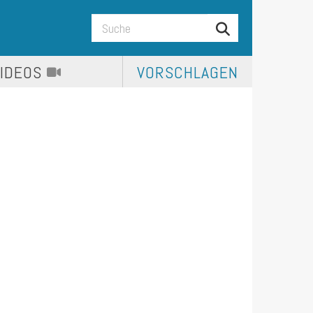
VIDEOS
VORSCHLAGEN