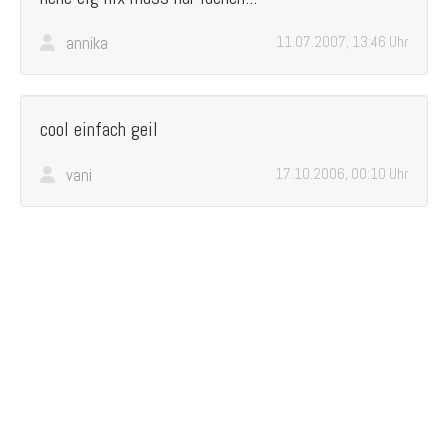
annika
11.07.2007, 13:46 Uhr
cool einfach geil
vani
17.10.2006, 00:10 Uhr