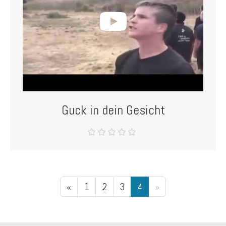
Guck in dein Gesicht
«
1
2
3
4
»