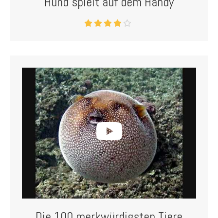
Hund spielt auf dem Handy
Die 100 merkwürdigsten Tiere