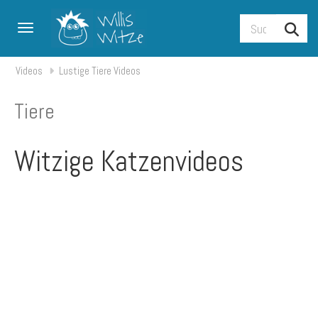
Toggle navigation
Videos
Lustige Tiere Videos
Tiere
Witzige Katzenvideos