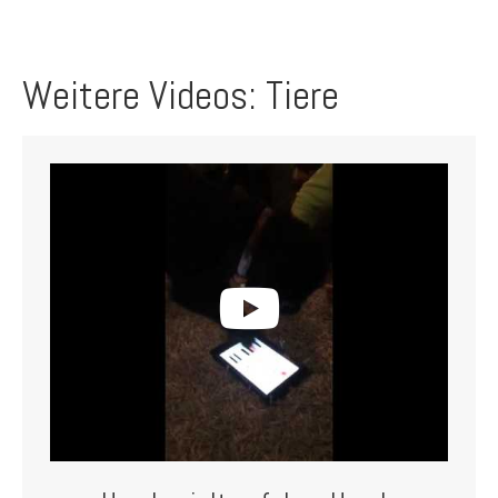
Weitere Videos: Tiere