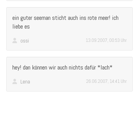
ein guter seeman sticht auch ins rote meer! ich
liebe es
ossi
13.09.2007, 00:53 Uhr
hey! dan können wir auch nichts dafür *lach*
Lena
26.06.2007, 14:41 Uhr