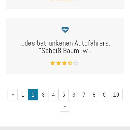
...des betrunkenen Autofahrers:
"Scheiß Baum, w...
«
1
2
3
4
5
6
7
8
9
10
»