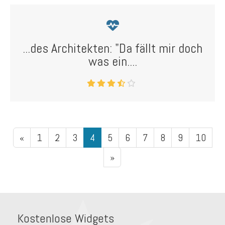
...des Architekten: "Da fällt mir doch
was ein....
«
1
2
3
4
5
6
7
8
9
10
»
Kostenlose Widgets